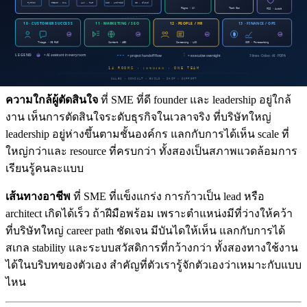
ร้อยรายเห็นภายในไม่กี่วัน revenue เคลื่อนทันที เราเห็น impact
ของงานตัวเอง ที่บริษัท 5,000 คน feature ของเราคือหนึ่งใน 200
features ของ quarter impact กระจาย คนทำคนอื่นไม่รู้ใครทำ สิ่ง
ที่ทำให้ engineer ส่วนใหญ่กระตือรือร้นคือเห็นผลของงานตัวเอง
SME ที่แข็งแกร่งให้ feedback loop แบบนั้นได้ตรงและเร็ว
ความใกล้ผู้ตัดสินใจ
ที่ SME ที่ดี founder และ leadership อยู่ใกล้
งาน เห็นการตัดสินใจระดับธุรกิจในเวลาจริง ที่บริษัทใหญ่
leadership อยู่ห่างขึ้นตามชั้นองค์กร แลกกับการได้เห็น scale ที่
ใหญ่กว่าและ resource ที่ครบกว่า ทั้งสองเป็นสภาพแวดล้อมการ
เรียนรู้คนละแบบ
เส้นทางอาชีพ
ที่ SME ที่แข็งแกร่ง การก้าวเป็น lead หรือ
architect เกิดได้เร็ว ถ้าฝีมือพร้อม เพราะตำแหน่งมีที่ว่างให้คว้า
ที่บริษัทใหญ่ career path ชัดเจน มีบันไดให้เห็น แลกกับการได้
สเกล stability และระบบสวัสดิการที่กว้างกว่า ทั้งสองทางใช้งาน
ได้ในบริบทของตัวเอง สำคัญที่ตัวเรารู้จักตัวเองว่าเหมาะกับแบบ
ไหน