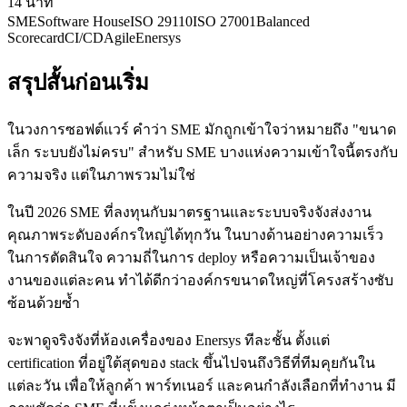
14
นาที
SME
Software House
ISO 29110
ISO 27001
Balanced
Scorecard
CI/CD
Agile
Enersys
สรุปสั้นก่อนเริ่ม
ในวงการซอฟต์แวร์ คำว่า SME มักถูกเข้าใจว่าหมายถึง "ขนาด
เล็ก ระบบยังไม่ครบ" สำหรับ SME บางแห่งความเข้าใจนี้ตรงกับ
ความจริง แต่ในภาพรวมไม่ใช่
ในปี 2026 SME ที่ลงทุนกับมาตรฐานและระบบจริงจังส่งงาน
คุณภาพระดับองค์กรใหญ่ได้ทุกวัน ในบางด้านอย่างความเร็ว
ในการตัดสินใจ ความถี่ในการ deploy หรือความเป็นเจ้าของ
งานของแต่ละคน ทำได้ดีกว่าองค์กรขนาดใหญ่ที่โครงสร้างซับ
ซ้อนด้วยซ้ำ
จะพาดูจริงจังที่ห้องเครื่องของ Enersys ทีละชั้น ตั้งแต่
certification ที่อยู่ใต้สุดของ stack ขึ้นไปจนถึงวิธีที่ทีมคุยกันใน
แต่ละวัน เพื่อให้ลูกค้า พาร์ทเนอร์ และคนกำลังเลือกที่ทำงาน มี