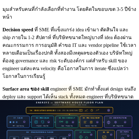
มุมสำหรับคนที่กำลังเลือกที่ทำงาน โดยคิดในขอบเขต 3-5 ปีข้าง
หน้า
Decision speed
ที่ SME ที่แข็งแกร่ง idea เข้ามา ตัดสินใจ และ
ship ภายใน 1-2 สัปดาห์ ที่บริษัทขนาดใหญ่บางที่ idea ต้องผ่าน
คณะกรรมการ การอนุมัติ คำขอ IT และ vendor pipeline ใช้เวลา
หลายเดือนเป็นเรื่องปกติ ทั้งสองมีเหตุผลของตัวเอง บริษัทใหญ่
ต้องดู governance และ risk ระดับองค์กร แต่สำหรับ skill ของ
engineer แต่ละคน velocity คือโอกาสในการ iterate ซึ่งแปลว่า
โอกาสในการเรียนรู้
Surface area ของ skill
engineer ที่ SME มักทำตั้งแต่ design จนถึง
deploy และ support ได้เห็น stack ทั้งหมด engineer ที่บริษัทขนาด
ใหญ่บางที่ทำเฉพาะส่วนใน specialization ของตัวเอง ลึกแต่กว้าง
น้อยกว่า ทั้งสองสร้าง engineer คนละแบบ คำถามคือเป้าหมาย
ของเราอยากเป็นแบบไหน
Impact ที่จับต้องได้
ที่ SME 30 คน feature ที่เราเขียน ลูกค้าหลัก