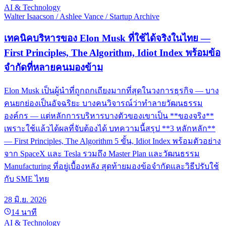
AI & Technology
Walter Isaacson / Ashlee Vance / Startup Archive
เทคนิคบริหารของ Elon Musk ที่ใช้ได้จริงในไทย —
First Principles, The Algorithm, Idiot Index พร้อมข้อ
จำกัดที่หลายคนมองข้าม
Elon Musk เป็นผู้นำที่ถูกถกเถียงมากที่สุดในวงการธุรกิจ — บาง
คนยกย่องเป็นอัจฉริยะ บางคนวิจารณ์ว่าทำลายวัฒนธรรม
องค์กร — แต่หลักการบริหารบางตัวของเขาเป็น **ของจริง**
เพราะใช้แล้วได้ผลที่จับต้องได้ บทความนี้สรุป **3 หลักหลัก**
— First Principles, The Algorithm 5 ขั้น, Idiot Index พร้อมตัวอย่าง
จาก SpaceX และ Tesla รวมถึง Master Plan และวัฒนธรรม
Manufacturing ที่อยู่เบื้องหลัง สุดท้ายมองข้อจำกัดและวิธีปรับใช้
กับ SME ไทย
28 มิ.ย. 2026
14
นาที
AI & Technology