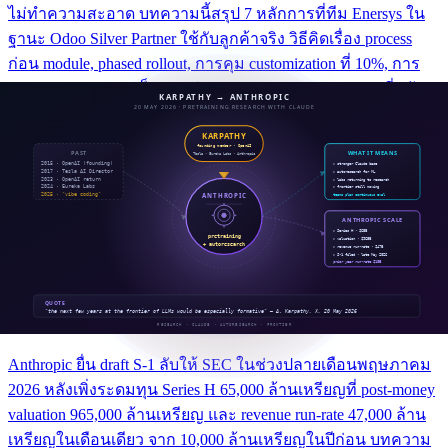
ไม่ทำความสะอาด บทความนี้สรุป 7 หลักการที่ทีม Enersys ใน
ฐานะ Odoo Silver Partner ใช้กับลูกค้าจริง วิธีคิดเรื่อง process
ก่อน module, phased rollout, การคุม customization ที่ 10%, การ
มอง data migration เป็นงานคู่ขนาน, change management ที่หนัก
ไม่แพ้เทคนิค และช่วง hypercare 30-60 วันหลัง go-live
9 มิ.ย. 2026
14
นาที
News
ข่าวสาร
Fortune / HeyGoTrade
Anthropic ยื่น S-1 ลับให้ SEC พฤษภาคม 2026 หลัง
Series H $65B ที่ valuation $965B และ revenue run-
rate $47B
Anthropic ยื่น draft S-1 ลับให้ SEC ในช่วงปลายเดือนพฤษภาคม
2026 หลังเพิ่งระดมทุน Series H 65,000 ล้านเหรียญที่ post-money
valuation 965,000 ล้านเหรียญ และ revenue run-rate 47,000 ล้าน
เหรียญในเดือนเดียว จาก 10,000 ล้านเหรียญในปีก่อน บทความ