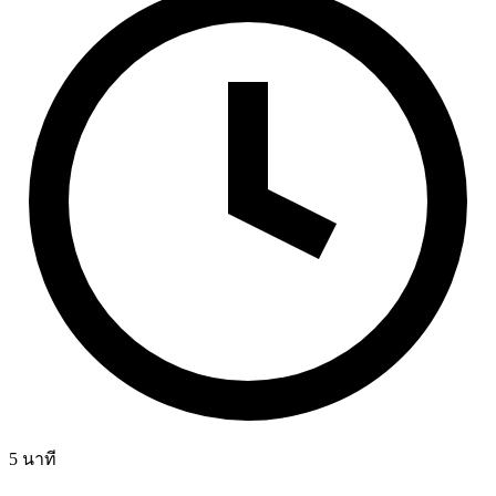
5
นาที