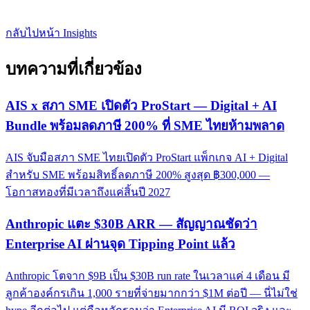
กลับไปหน้า Insights
บทความที่เกี่ยวข้อง
AIS x สภา SME เปิดตัว ProStart — Digital + AI
Bundle พร้อมลดภาษี 200% ที่ SME ไทยห้ามพลาด
AIS จับมือสภา SME ไทยเปิดตัว ProStart แพ็กเกจ AI + Digital
สำหรับ SME พร้อมสิทธิ์ลดภาษี 200% สูงสุด ฿300,000 —
โอกาสทองที่มีเวลาถึงแค่สิ้นปี 2027
Anthropic แตะ $30B ARR — สัญญาณชัดว่า
Enterprise AI ผ่านจุด Tipping Point แล้ว
Anthropic โตจาก $9B เป็น $30B run rate ในเวลาแค่ 4 เดือน มี
ลูกค้าองค์กรเกิน 1,000 รายที่จ่ายมากกว่า $1M ต่อปี — นี่ไม่ใช่