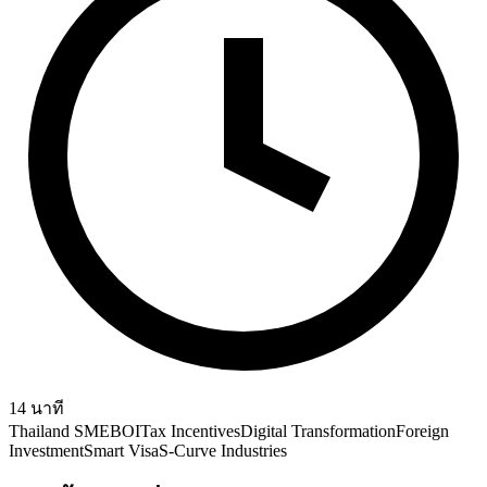
14
นาที
Thailand SME
BOI
Tax Incentives
Digital Transformation
Foreign
Investment
Smart Visa
S-Curve Industries