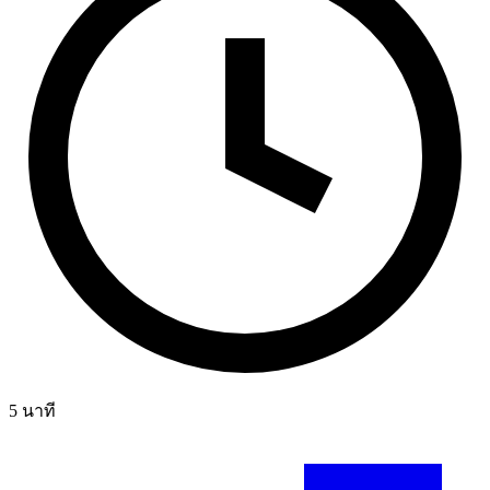
5
นาที