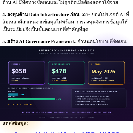
ด้าน AI มีทิศทางชัดเจนและไม่ถูกตัดเมื่อต้องลดค่าใช้จ่าย
4. ลงทุนด้าน Data Infrastructure ก่อน
: 65% ของโปรเจกต์ AI ที่
ล้มเหลวมีสาเหตุจากข้อมูลไม่พร้อม การลงทุนจัดการข้อมูลให้
เป็นระเบียบจึงเป็นขั้นตอนแรกที่สำคัญที่สุด
5. สร้าง AI Governance Framework
: กำหนดนโยบายที่ชัดเจน
ว่า AI ทำอะไรได้ ทำอะไรไม่ได้ ใครรับผิดชอบเมื่อ AI ตัดสินใจ
ผิดพลาด
หากองค์กรของคุณต้องการทราบจุดเริ่มต้นที่เหมาะสม
AI
Readiness Assessment ของ Enersys
ช่วยประเมินความพร้อมของ
องค์กรใน 6 มิติ ได้แก่ Strategy, Data, Technology, People, Process
และ Governance — เพื่อให้คุณสามารถวางแผนการลงทุนด้าน
AI ได้อย่างมีทิศทางและลดความเสี่ยงในการเป็นส่วนหนึ่งของ
40% ที่ล้มเหลว
แหล่งข้อมูล: