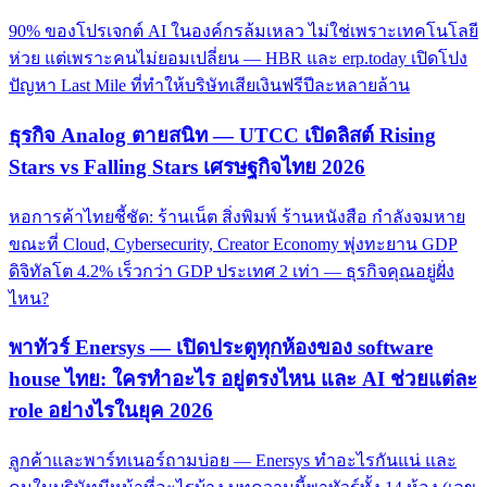
90% ของโปรเจกต์ AI ในองค์กรล้มเหลว ไม่ใช่เพราะเทคโนโลยี
ห่วย แต่เพราะคนไม่ยอมเปลี่ยน — HBR และ erp.today เปิดโปง
ปัญหา Last Mile ที่ทำให้บริษัทเสียเงินฟรีปีละหลายล้าน
ธุรกิจ Analog ตายสนิท — UTCC เปิดลิสต์ Rising
Stars vs Falling Stars เศรษฐกิจไทย 2026
หอการค้าไทยชี้ชัด: ร้านเน็ต สิ่งพิมพ์ ร้านหนังสือ กำลังจมหาย
ขณะที่ Cloud, Cybersecurity, Creator Economy พุ่งทะยาน GDP
ดิจิทัลโต 4.2% เร็วกว่า GDP ประเทศ 2 เท่า — ธุรกิจคุณอยู่ฝั่ง
ไหน?
พาทัวร์ Enersys — เปิดประตูทุกห้องของ software
house ไทย: ใครทำอะไร อยู่ตรงไหน และ AI ช่วยแต่ละ
role อย่างไรในยุค 2026
ลูกค้าและพาร์ทเนอร์ถามบ่อย — Enersys ทำอะไรกันแน่ และ