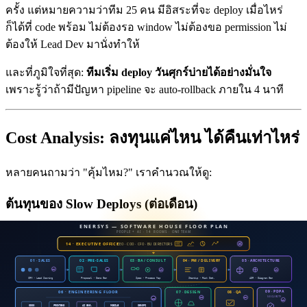
ครั้ง แต่หมายความว่าทีม 25 คน มีอิสระที่จะ deploy เมื่อไหร่
ก็ได้ที่ code พร้อม ไม่ต้องรอ window ไม่ต้องขอ permission ไม่
ต้องให้ Lead Dev มานั่งทำให้
และที่ภูมิใจที่สุด:
ทีมเริ่ม deploy วันศุกร์บ่ายได้อย่างมั่นใจ
เพราะรู้ว่าถ้ามีปัญหา pipeline จะ auto-rollback ภายใน 4 นาที
Cost Analysis: ลงทุนแค่ไหน ได้คืนเท่าไหร่
หลายคนถามว่า "คุ้มไหม?" เราคำนวณให้ดู:
ต้นทุนของ Slow Deploys (ต่อเดือน)
รายการ
ต้นทุน
Lead Dev ทำ manual deploy (8 ชม. x 2
Developer hours
ครั้ง)
Hotfix time (3.4 issues x 2 deploys x 2
Developer hours
ชม./issue)