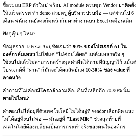
ซื้อระบบ ERP ตัวใหม่ พร้อม AI module ครบชุด Vendor มาติดตั้ง
ให้เสร็จสรรพ ทำ demo สวยหรู ผู้บริหารปรบมือ — แต่ผ่านไป 6
เดือน พนักงานยังคงก้มหน้าก้มตาทำงานบน Excel เหมือนเดิม
ฟังดูคุ้น ๆ ไหม?
ข้อมูลจาก Talyx.ai ระบุชัดเจนว่า
90% ของโปรเจกต์ AI ใน
องค์กรล้มเหลว
ไม่ใช่แค่ "ไม่ค่อยได้ผล" แต่ล้มเหลวจริง ๆ —
ใช้งบไปแล้วไม่สามารถสร้างมูลค่าคืนได้ตามที่สัญญาไว้ แม้แต่
โปรเจกต์ที่ "ผ่าน" ก็มักจะได้ผลลัพธ์แค่
10-30% ของ value ที่
คาดหวัง
คำถามที่ไม่ค่อยมีใครกล้าถามคือ: เงินที่เหลืออีก 70-90% นั้น
หายไปไหน?
คำตอบไม่ได้อยู่ที่ตัวเทคโนโลยี ไม่ได้อยู่ที่ vendor เลือกผิด และ
ไม่ได้อยู่ที่งบไม่พอ — มันอยู่ที่
"Last Mile"
ช่วงสุดท้ายที่
เทคโนโลยีต้องเปลี่ยนเป็นการกระทำจริงของคนในองค์กร