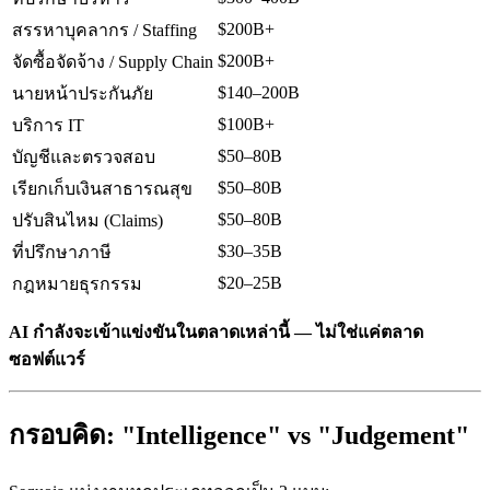
$200B+
สรรหาบุคลากร / Staffing
$200B+
จัดซื้อจัดจ้าง / Supply Chain
$140–200B
นายหน้าประกันภัย
$100B+
บริการ IT
$50–80B
บัญชีและตรวจสอบ
$50–80B
เรียกเก็บเงินสาธารณสุข
$50–80B
ปรับสินไหม (Claims)
$30–35B
ที่ปรึกษาภาษี
$20–25B
กฎหมายธุรกรรม
AI กำลังจะเข้าแข่งขันในตลาดเหล่านี้ — ไม่ใช่แค่ตลาด
ซอฟต์แวร์
กรอบคิด: "Intelligence" vs "Judgement"