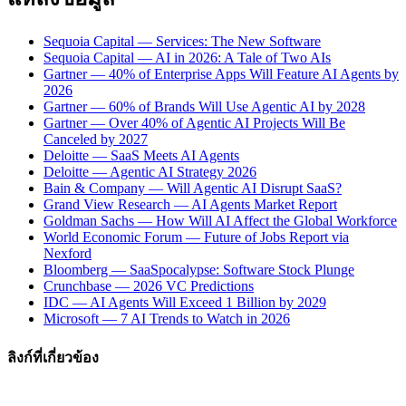
Sequoia Capital — Services: The New Software
Sequoia Capital — AI in 2026: A Tale of Two AIs
Gartner — 40% of Enterprise Apps Will Feature AI Agents by
2026
Gartner — 60% of Brands Will Use Agentic AI by 2028
Gartner — Over 40% of Agentic AI Projects Will Be
Canceled by 2027
Deloitte — SaaS Meets AI Agents
Deloitte — Agentic AI Strategy 2026
Bain & Company — Will Agentic AI Disrupt SaaS?
Grand View Research — AI Agents Market Report
Goldman Sachs — How Will AI Affect the Global Workforce
World Economic Forum — Future of Jobs Report via
Nexford
Bloomberg — SaaSpocalypse: Software Stock Plunge
Crunchbase — 2026 VC Predictions
IDC — AI Agents Will Exceed 1 Billion by 2029
Microsoft — 7 AI Trends to Watch in 2026
ลิงก์ที่เกี่ยวข้อง