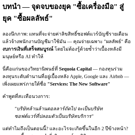
บทนำ — จุดจบของยุค "ซื้อเครื่องมือ" สู่
ยุค "ซื้อผลลัพธ์"
ลองนึกภาพ: แทนที่จะจ่ายค่าลิขสิทธิ์ซอฟต์แวร์บัญชีรายเดือน
แล้วจ้างพนักงานบัญชีมาใช้มัน — คุณจ่ายเฉพาะ "ผลลัพธ์" คือ
งบการเงินที่เสร็จสมบูรณ์
โดยไม่ต้องรู้ด้วยซ้ำว่าเบื้องหลังมี
มนุษย์หรือ AI ทำให้
นี่คือแก่นของวิทยานิพนธ์ที่
Sequoia Capital
— กองทุนร่วม
ลงทุนระดับตำนานที่อยู่เบื้องหลัง Apple, Google และ Airbnb —
เพิ่งเผยแพร่ภายใต้ชื่อ
"Services: The New Software"
คำพูดที่สะเทือนวงการ:
"บริษัทล้านล้านดอลลาร์ถัดไป จะเป็นบริษัท
ซอฟต์แวร์ที่ปลอมตัวเป็นบริษัทบริการ"
แต่ทำไมถึงเป็นตอนนี้? และอะไรจะเกิดขึ้นในอีก 2 ปีข้างหน้า?