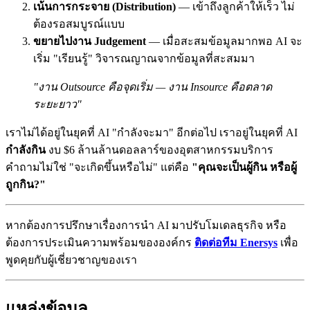
เน้นการกระจาย (Distribution)
— เข้าถึงลูกค้าให้เร็ว ไม่
ต้องรอสมบูรณ์แบบ
ขยายไปงาน Judgement
— เมื่อสะสมข้อมูลมากพอ AI จะ
เริ่ม "เรียนรู้" วิจารณญาณจากข้อมูลที่สะสมมา
"งาน Outsource คือจุดเริ่ม — งาน Insource คือตลาด
ระยะยาว"
เราไม่ได้อยู่ในยุคที่ AI "กำลังจะมา" อีกต่อไป เราอยู่ในยุคที่ AI
กำลังกิน
งบ $6 ล้านล้านดอลลาร์ของอุตสาหกรรมบริการ
คำถามไม่ใช่ "จะเกิดขึ้นหรือไม่" แต่คือ
"คุณจะเป็นผู้กิน หรือผู้
ถูกกิน?"
หากต้องการปรึกษาเรื่องการนำ AI มาปรับโมเดลธุรกิจ หรือ
ต้องการประเมินความพร้อมขององค์กร
ติดต่อทีม Enersys
เพื่อ
พูดคุยกับผู้เชี่ยวชาญของเรา
แหล่งข้อมูล