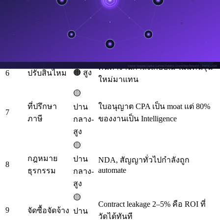
ยังไม่มีใครขาย "ระบบ IT ของคุณ
🟠 สูง
4
สนับสนุน IT
ทำงานได้" เป็น outcome
สรรหา
คัดกรอง, จับคู่, ติดต่อเป็นงาน
🟠 สูง
5
บุคลากร
Intelligence ล้วน
คนทำงานกำลังเกษียณ ไม่มีคนรุ่น
🟠 สูง
6
ปรับสินไหม
ใหม่มาแทน
🟡
ที่ปรึกษา
ใบอนุญาต CPA เป็น moat แต่ 80%
ปาน
7
ภาษี
ของงานเป็น Intelligence
กลาง-
สูง
🟡
กฎหมาย
ปาน
NDA, สัญญาทั่วไปกำลังถูก
8
automate
ธุรกรรม
กลาง-
สูง
🟡
Contract leakage 2–5% คือ ROI ที่
9
จัดซื้อจัดจ้าง
ปาน
วัดได้ทันที