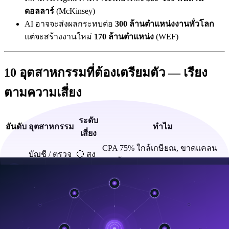
ดอลลาร์
(McKinsey)
AI อาจจะส่งผลกระทบต่อ
300 ล้านตำแหน่งงานทั่วโลก
แต่จะสร้างงานใหม่
170 ล้านตำแหน่ง
(WEF)
10 อุตสาหกรรมที่ต้องเตรียมตัว — เรียง
ตามความเสี่ยง
ระดับ
อันดับ
อุตสาหกรรม
ทำไม
เสี่ยง
CPA 75% ใกล้เกษียณ, ขาดแคลน
บัญชี / ตรวจ
🔴 สูง
1
คนเข้ามาทดแทน, งาน 80–90%
สอบ
มาก
เป็น rule-based
ประกันภัย
🔴 สูง
ตลาดกระจาย, ไม่มี incumbent
2
(นายหน้า)
มาก
ครอง, AI ทำ underwriting ได้
เรียกเก็บเงิน
🔴 สูง
Outsource อยู่แล้ว, ICD-10 codes
3
สาธารณสุข
มาก
เป็น "กฎ" ล้วน ๆ