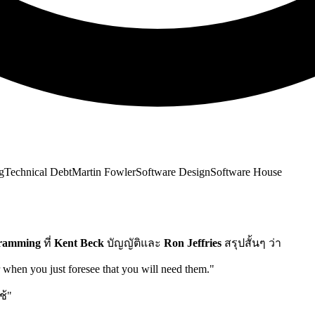
g
Technical Debt
Martin Fowler
Software Design
Software House
gramming
ที่
Kent Beck
บัญญัติและ
Ron Jeffries
สรุปสั้นๆ ว่า
when you just foresee that you will need them."
ช้"