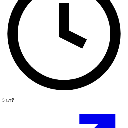
5
นาที