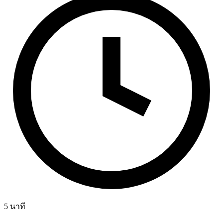
5
นาที