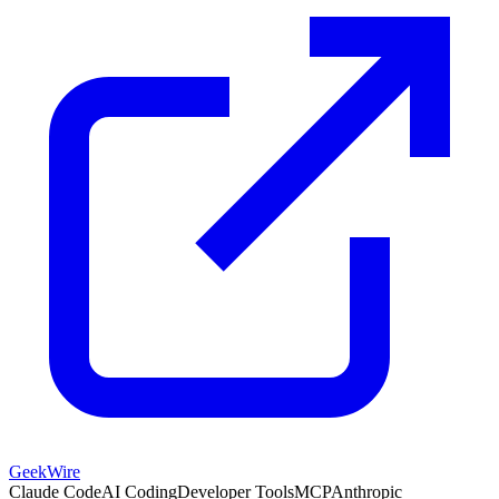
GeekWire
Claude Code
AI Coding
Developer Tools
MCP
Anthropic