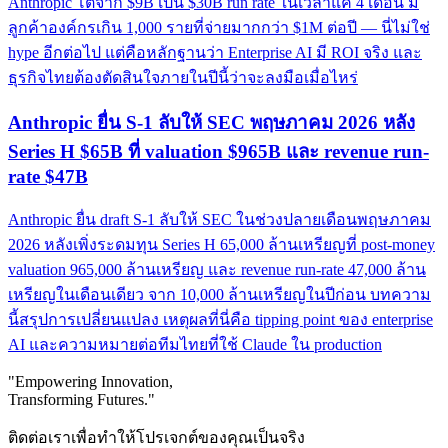
Anthropic โตจาก $9B เป็น $30B run rate ในเวลาแค่ 4 เดือน มี
ลูกค้าองค์กรเกิน 1,000 รายที่จ่ายมากกว่า $1M ต่อปี — นี่ไม่ใช่
hype อีกต่อไป แต่คือหลักฐานว่า Enterprise AI มี ROI จริง และ
ธุรกิจไทยต้องตัดสินใจภายในปีนี้ว่าจะลงมือเมื่อไหร่
Anthropic ยื่น S-1 ลับให้ SEC พฤษภาคม 2026 หลัง
Series H $65B ที่ valuation $965B และ revenue run-
rate $47B
Anthropic ยื่น draft S-1 ลับให้ SEC ในช่วงปลายเดือนพฤษภาคม
2026 หลังเพิ่งระดมทุน Series H 65,000 ล้านเหรียญที่ post-money
valuation 965,000 ล้านเหรียญ และ revenue run-rate 47,000 ล้าน
เหรียญในเดือนเดียว จาก 10,000 ล้านเหรียญในปีก่อน บทความ
นี้สรุปการเปลี่ยนแปลง เหตุผลที่นี่คือ tipping point ของ enterprise
AI และความหมายต่อทีมไทยที่ใช้ Claude ใน production
"Empowering Innovation,
Transforming Futures."
ติดต่อเราเพื่อทำให้โปรเจกต์ของคุณเป็นจริง