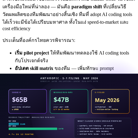
เครื่องมือใหม่ที่น่าลอง — มันคือ
paradigm shift
ที่เปลี่ยนวิธี
วัดผลผลิตของทีมพัฒนาอย่างสิ้นเชิง ทีมที่ adopt AI coding tools
ได้เร็วจะมีข้อได้เปรียบมหาศาล ทั้งในแง่ speed-to-market และ
cost efficiency
ประเด็นที่องค์กรไทยควรพิจารณา:
เริ่ม pilot project
ให้ทีมพัฒนาทดลองใช้ AI coding tools
กับโปรเจกต์จริง
อัปเดต skill matrix
ของทีม — เพิ่มทักษะ prompt
engineering และ AI-assisted development
ทบทวน development process
เพื่อรองรับ workflow ใหม่ที่
AI เป็นส่วนหนึ่ง
ประเมิน security policy
สำหรับการใช้ AI กับ codebase ที่มี
ข้อมูลสำคัญ
Enersys เป็นตัวอย่างจริงขององค์กรที่ใช้ Claude Code ในการ
พัฒนาระบบ — ทีมของเราใช้ Claude Code ในการ
สร้างเว็บไซต์
Enersys ใหม่ทั้งหมดภายใน 1 สัปดาห์
ซึ่งเป็นงานที่ปกติต้องใช้